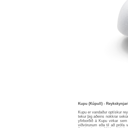
Kupu (Kúpull) - Reykskynjar
Kupu er vandaður optískur reyk
tekur þig aðeins nokkrar sekún
yfirborðið á Kupu virkar sem 
viðvörunum eða til að prófa 