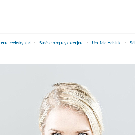
Lento reykskynjari
Staðsetning reykskynjara
Um Jalo Helsinki
Söl
________________________________________________________________