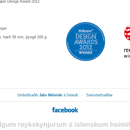
aper Design Award 2012
jari
m, hæð 39 mm, þyngd 165 g
________________________________________________________________
Umboðsaðili
Jalo Helsinki
á Íslandi
Samstarfsaðilar
________________________________________________________________