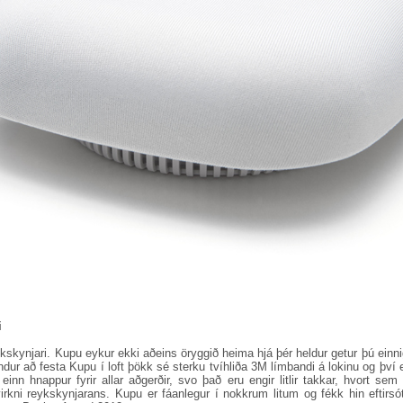
i
skynjari. Kupu eykur ekki aðeins öryggið heima hjá þér heldur getur þú einni
dur að festa Kupu í loft þökk sé sterku tvíhliða 3M límbandi á lokinu og því er
einn hnappur fyrir allar aðgerðir, svo það eru engir litlir takkar, hvort s
virkni reykskynjarans. Kupu er fáanlegur í nokkrum litum og fékk hin eftirs