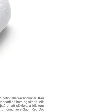
g notið fallegrar hönnunar. Það
 óþarfi að bora og skrúfa. Allt
em það er að slökkva á fölskum
óttu hönnunarverðlaun Red Dot