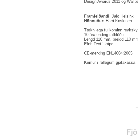
Design Awards 2011 og Wallp
Framleiðandi:
Jalo Helsinki
Hönnuður:
Harri Koskinen
Tæknilega fullkominn reykskyn
10 ára ending rafhlöðu
Lengd 110 mm, breidd 110 m
Efni: Textíl kápa
CE-merking EN14604:2005
Kemur í fallegum gjafakassa
_
_